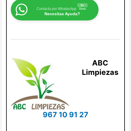
En
Contacta por WhatasApp
línea
Necesitas Ayuda?
ABC
Limpiezas
967 10 91 27