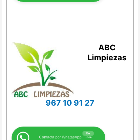
ABC
Limpiezas
967 10 91 27
En
Contacta por WhatasApp
línea