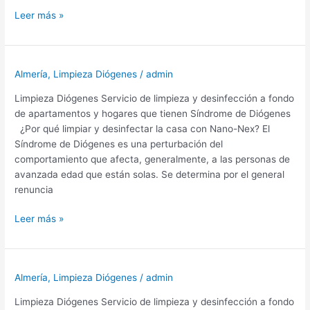
Limpieza
Leer más »
Diógenes
Almería,
El
Almería
,
Limpieza Diógenes
/
admin
Palmer
Limpieza Diógenes Servicio de limpieza y desinfección a fondo
de apartamentos y hogares que tienen Síndrome de Diógenes
¿Por qué limpiar y desinfectar la casa con Nano-Nex? El
Síndrome de Diógenes es una perturbación del
comportamiento que afecta, generalmente, a las personas de
avanzada edad que están solas. Se determina por el general
renuncia
Limpieza
Leer más »
Diógenes
Almería,
Nijar
Almería
,
Limpieza Diógenes
/
admin
Limpieza Diógenes Servicio de limpieza y desinfección a fondo