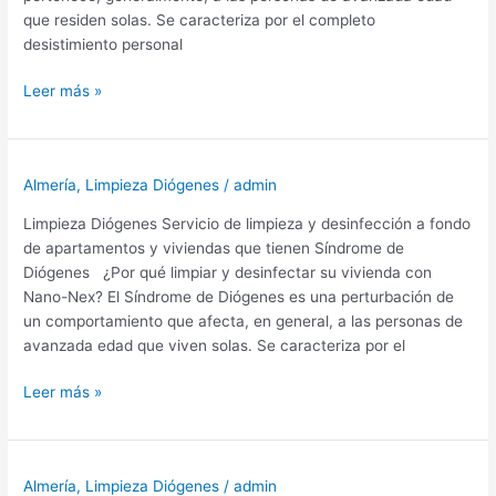
que residen solas. Se caracteriza por el completo
desistimiento personal
Limpieza
Leer más »
Diógenes
Almería,
Los
Almería
,
Limpieza Diógenes
/
admin
Cortijillos
Limpieza Diógenes Servicio de limpieza y desinfección a fondo
de apartamentos y viviendas que tienen Síndrome de
Diógenes ¿Por qué limpiar y desinfectar su vivienda con
Nano-Nex? El Síndrome de Diógenes es una perturbación de
un comportamiento que afecta, en general, a las personas de
avanzada edad que viven solas. Se caracteriza por el
Limpieza
Leer más »
Diógenes
Almería,
Saladar
Almería
,
Limpieza Diógenes
/
admin
Y