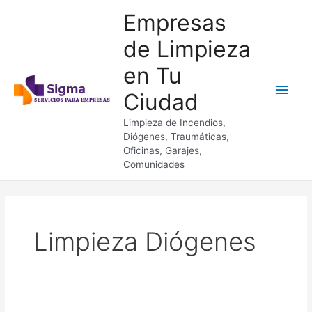
Ir
Empresas
al
contenido
de Limpieza
en Tu
Men
Ciudad
princ
Limpieza de Incendios,
Diógenes, Traumáticas,
Oficinas, Garajes,
Comunidades
Limpieza Diógenes