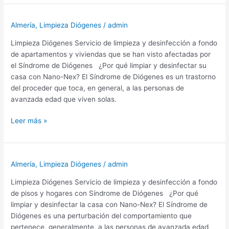
Almería,
Atochares
Almería
,
Limpieza Diógenes
/
admin
Limpieza Diógenes Servicio de limpieza y desinfección a fondo
de apartamentos y viviendas que se han visto afectadas por
el Síndrome de Diógenes ¿Por qué limpiar y desinfectar su
casa con Nano-Nex? El Síndrome de Diógenes es un trastorno
del proceder que toca, en general, a las personas de
avanzada edad que viven solas.
Limpieza
Leer más »
Diógenes
Almería,
El
Almería
,
Limpieza Diógenes
/
admin
Viso
Limpieza Diógenes Servicio de limpieza y desinfección a fondo
de pisos y hogares con Síndrome de Diógenes ¿Por qué
limpiar y desinfectar la casa con Nano-Nex? El Síndrome de
Diógenes es una perturbación del comportamiento que
pertenece, generalmente, a las personas de avanzada edad