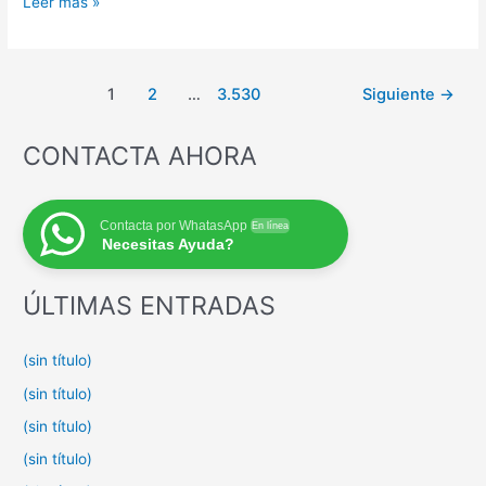
Limpieza
Leer más »
Diógenes
Almería,
Tristanes
Paginación
1
2
…
3.530
Siguiente
→
de
entradas
CONTACTA AHORA
Contacta por WhatasApp
En línea
Necesitas Ayuda?
ÚLTIMAS ENTRADAS
(sin título)
(sin título)
(sin título)
(sin título)