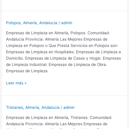
de
Limpieza
en
Polopos
,
Almería
,
Andalucia
/
admin
Saladar
Y
Empresas de Limpieza en Almería, Polopos. Comunidad:
Leche
Andalucia Provincia: Almería Las Mejores Empresas de
Provincia
Limpieza en Polopos o Que Presta Servicios en Polopos son:
de
Empresas de Limpieza en Hospitales. Empresas de Limpieza a
Almería
Domicilio. Empresas de Limpieza de Casas y Hogar. Empresas
de Limpieza Industrial. Empresas de Limpieza de Obra.
Empresas de Limpieza
Empresas
Leer más »
de
Limpieza
en
Tristanes
,
Almería
,
Andalucia
/
admin
Polopos
Provincia
Empresas de Limpieza en Almería, Tristanes. Comunidad:
de
Andalucia Provincia: Almería Las Mejores Empresas de
Almería