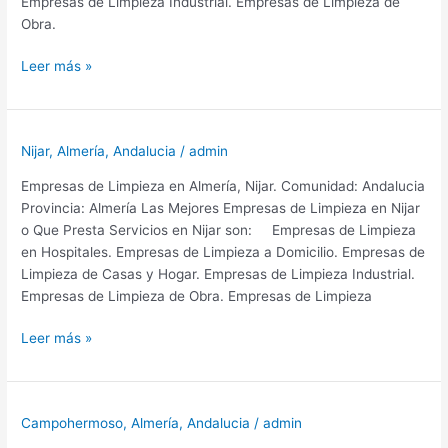
Empresas de Limpieza Industrial. Empresas de Limpieza de
Obra.
Empresas
Leer más »
de
Limpieza
en
Nijar
,
Almería
,
Andalucia
/
admin
El
Palmer
Empresas de Limpieza en Almería, Nijar. Comunidad: Andalucia
Provincia
Provincia: Almería Las Mejores Empresas de Limpieza en Nijar
de
o Que Presta Servicios en Nijar son: Empresas de Limpieza
Almería
en Hospitales. Empresas de Limpieza a Domicilio. Empresas de
Limpieza de Casas y Hogar. Empresas de Limpieza Industrial.
Empresas de Limpieza de Obra. Empresas de Limpieza
Empresas
Leer más »
de
Limpieza
en
Campohermoso
,
Almería
,
Andalucia
/
admin
Nijar
Provincia