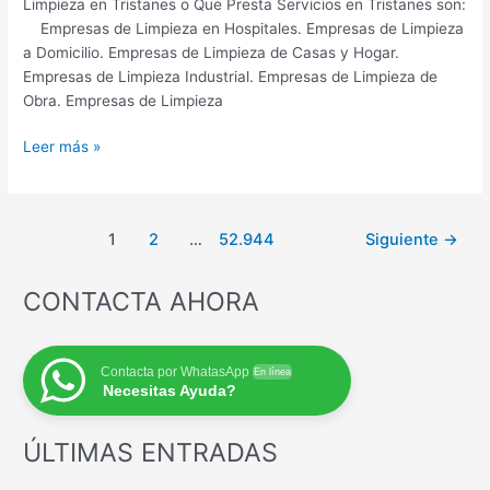
Limpieza en Tristanes o Que Presta Servicios en Tristanes son:
Empresas de Limpieza en Hospitales. Empresas de Limpieza
a Domicilio. Empresas de Limpieza de Casas y Hogar.
Empresas de Limpieza Industrial. Empresas de Limpieza de
Obra. Empresas de Limpieza
Empresas
Leer más »
de
Limpieza
en
Paginación
1
2
…
52.944
Siguiente
→
Tristanes
de
Provincia
entradas
de
CONTACTA AHORA
Almería
Contacta por WhatasApp
En línea
Necesitas Ayuda?
ÚLTIMAS ENTRADAS