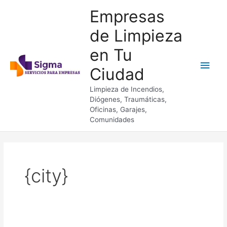
Ir
Empresas
al
contenido
de Limpieza
en Tu
Men
Ciudad
princ
Limpieza de Incendios,
Diógenes, Traumáticas,
Oficinas, Garajes,
Comunidades
{city}