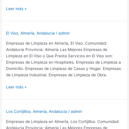
Empresas
Leer más »
de
Limpieza
en
El Viso
,
Almería
,
Andalucia
/
admin
Atochares
Provincia
Empresas de Limpieza en Almería, El Viso. Comunidad:
de
Andalucia Provincia: Almería Las Mejores Empresas de
Almería
Limpieza en El Viso o Que Presta Servicios en El Viso son:
Empresas de Limpieza en Hospitales. Empresas de Limpieza a
Domicilio. Empresas de Limpieza de Casas y Hogar. Empresas
de Limpieza Industrial. Empresas de Limpieza de Obra.
Empresas
Leer más »
de
Limpieza
en
Los Cortijillos
,
Almería
,
Andalucia
/
admin
El
Viso
Empresas de Limpieza en Almería, Los Cortijillos. Comunidad:
Provincia
Andalucia Provincia: Almería Las Mejores Empresas de