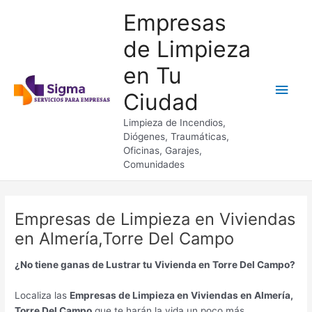
Ir
Empresas
al
contenido
de Limpieza
en Tu
Men
Ciudad
princ
Limpieza de Incendios,
Diógenes, Traumáticas,
Oficinas, Garajes,
Comunidades
Empresas de Limpieza en Viviendas
en Almería,Torre Del Campo
¿No tiene ganas de Lustrar tu Vivienda en Torre Del Campo?
Localiza las
Empresas de Limpieza en Viviendas en Almería,
Torre Del Campo
que te harán la vida un poco más