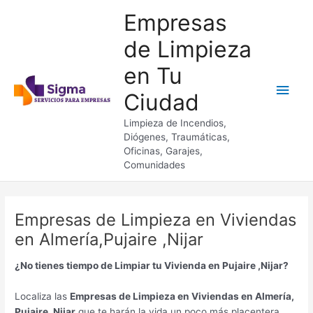
Ir
Empresas
al
contenido
de Limpieza
en Tu
Men
Ciudad
princ
Limpieza de Incendios,
Diógenes, Traumáticas,
Oficinas, Garajes,
Comunidades
Empresas de Limpieza en Viviendas
en Almería,Pujaire ,Nijar
¿No tienes tiempo de Limpiar tu Vivienda en Pujaire ,Nijar?
Localiza las
Empresas de Limpieza en Viviendas en Almería,
Pujaire ,Nijar
que te harán la vida un poco más placentera.