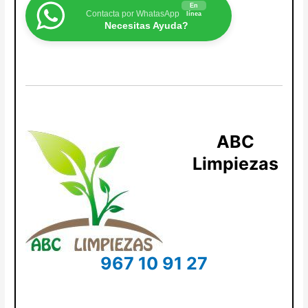
En
Contacta por WhatasApp
línea
Necesitas Ayuda?
ABC
Limpiezas
967 10 91 27