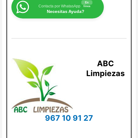
En
Contacta por WhatasApp
línea
Necesitas Ayuda?
ABC
Limpiezas
967 10 91 27