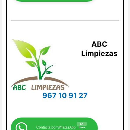
ABC
Limpiezas
967 10 91 27
En
Contacta por WhatasApp
línea